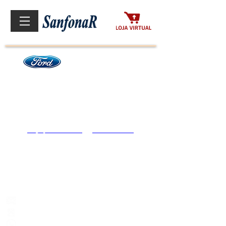
- COURIER
- RANGER
- RANGER CD (antiga)
- RANGER
CS (antiga)
- RANGER CD 2013 XL-XLS
- RANGER CD 2013 LIMITED
- RANGER CS 2013
- F250 CS 4X4
- F250
Rua Cinquenta e Cinco, 36
Bairro Tropical, Contagem - MG
Cep: 32072-510
sanfonar@sanfonar.com.br
(31) 3390-1288
(31) 9 8478-3272 / 9 8373-3198