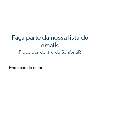
Atendimento: Segunda a Sexta de 8h
as 11h e de 13h as 16h.
Faça parte da nossa lista de
emails
Fique por dentro da SanfonaR
ENVIAR
SanfonaR © 2022 Todos os direitos