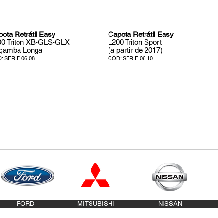
ota Retrátil Easy
Capota Retrátil Easy
00 Triton XB-GLS-GLX
L200 Triton Sport
çamba Longa
(a partir de 2017)
: SFR.E 06.08
CÓD: SFR.E 06.10
FORD
MITSUBISHI
NISSAN