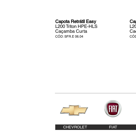
Capota Retrátil Easy
Cap
L200 Triton HPE-HLS
L2
Caçamba Curta
Ca
CÓD: SFR.E 06.04
CÓD
CHEVROLET
FIAT