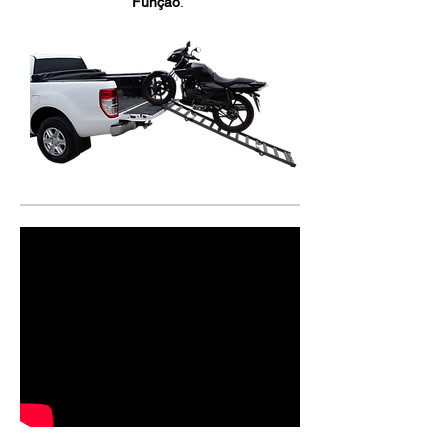
Função
.