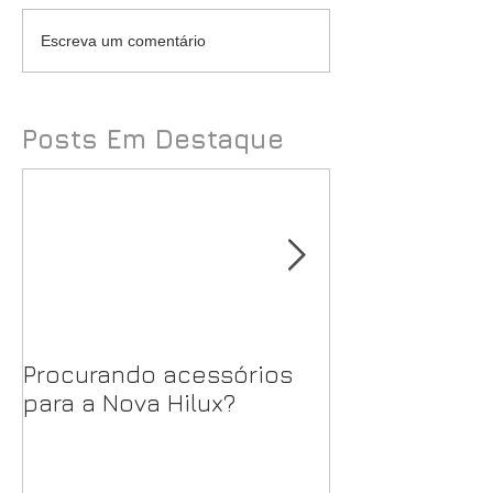
Escreva um comentário
Posts Em Destaque
Procurando acessórios
FIAT TORO FRE
para a Nova Hilux?
RENAULT DUS
DYNAMIQUE 2.